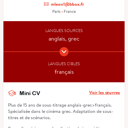
mleon1@bbox.fr
Paris
•
France
LANGUES SOURCES
anglais, grec
LANGUES CIBLES
français
Voir les œuvres
Mini CV
Plus de 15 ans de sous-titrage anglais-grec>français.
Spécialisée dans le cinéma grec. Adaptation de sous-
titres et de scénarios.