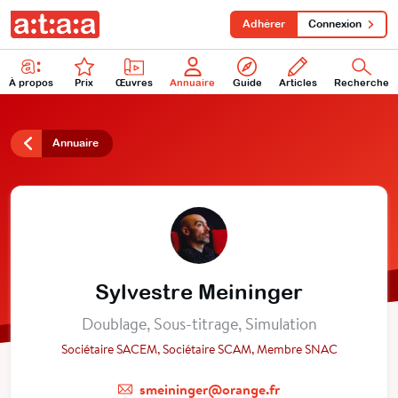
Adhérer
Connexion
À propos
Prix
Œuvres
Annuaire
Guide
Articles
Recherche
Annuaire
Sylvestre Meininger
Doublage, Sous-titrage, Simulation
Sociétaire SACEM, Sociétaire SCAM, Membre SNAC
smeininger@orange.fr