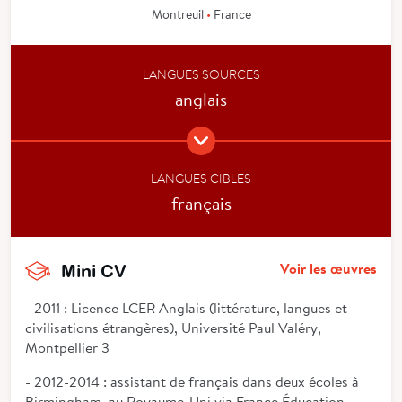
Montreuil
•
France
LANGUES SOURCES
anglais
LANGUES CIBLES
français
Voir les œuvres
Mini CV
- 2011 : Licence LCER Anglais (littérature, langues et
civilisations étrangères), Université Paul Valéry,
Montpellier 3
- 2012-2014 : assistant de français dans deux écoles à
Birmingham, au Royaume-Uni via France Éducation