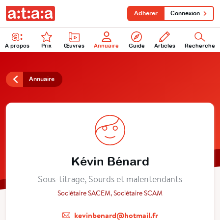
Adhérer
Connexion
À propos
Prix
Œuvres
Annuaire
Guide
Articles
Recherche
Annuaire
Kévin Bénard
Sous-titrage, Sourds et malentendants
Sociétaire SACEM, Sociétaire SCAM
kevinbenard@hotmail.fr