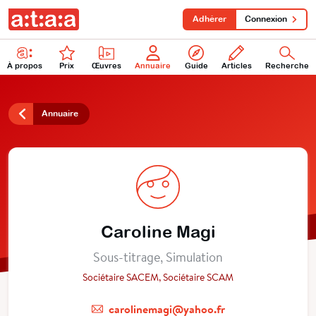
Adhérer
Connexion
À propos
Prix
Œuvres
Annuaire
Guide
Articles
Recherche
Annuaire
Caroline Magi
Sous-titrage, Simulation
Sociétaire SACEM, Sociétaire SCAM
carolinemagi@yahoo.fr