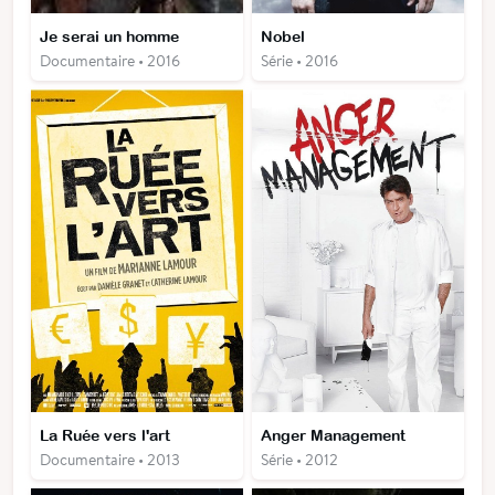
Je serai un homme
Nobel
Documentaire • 2016
Série • 2016
La Ruée vers l'art
Anger Management
Documentaire • 2013
Série • 2012