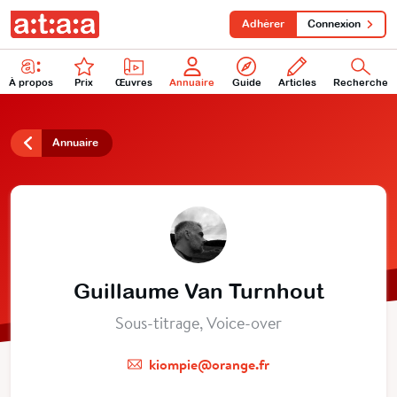
Adhérer
Connexion
À propos
Prix
Œuvres
Annuaire
Guide
Articles
Recherche
Annuaire
Guillaume Van Turnhout
Sous-titrage, Voice-over
kiompie@orange.fr