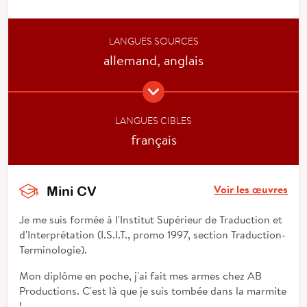
LANGUES SOURCES
allemand, anglais
LANGUES CIBLES
français
Voir les œuvres
Mini CV
Je me suis formée à l'Institut Supérieur de Traduction et
d'Interprétation (I.S.I.T., promo 1997, section Traduction-
Terminologie).
Mon diplôme en poche, j'ai fait mes armes chez AB
Productions. C'est là que je suis tombée dans la marmite
!