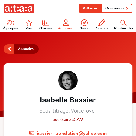
Adhérer
Connexion
À propos
Prix
Œuvres
Annuaire
Guide
Articles
Recherche
Annuaire
Isabelle Sassier
Sous-titrage, Voice-over
Sociétaire SCAM
isassier_translation@yahoo.com