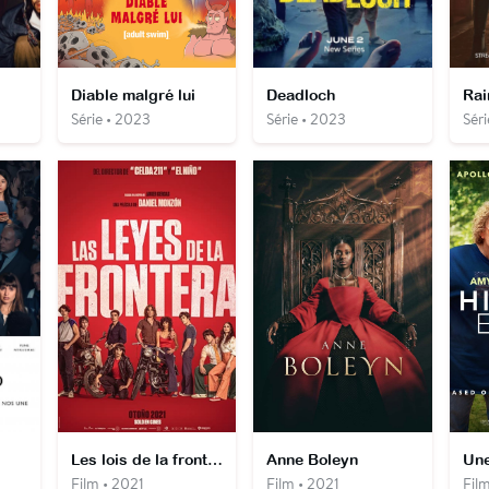
Diable malgré lui
Deadloch
Rai
Série • 2023
Série • 2023
Séri
Les lois de la frontière
Anne Boleyn
Une
Film • 2021
Film • 2021
Film