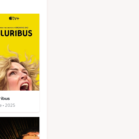
ribus
e • 2025