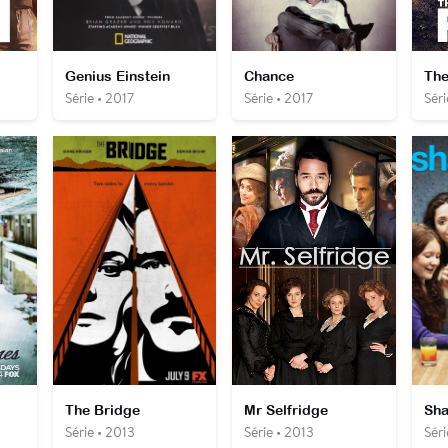
Genius Einstein
Chance
The
Série • 2017
Série • 2017
Séri
The Bridge
Mr Selfridge
Sha
Série • 2013
Série • 2013
Séri