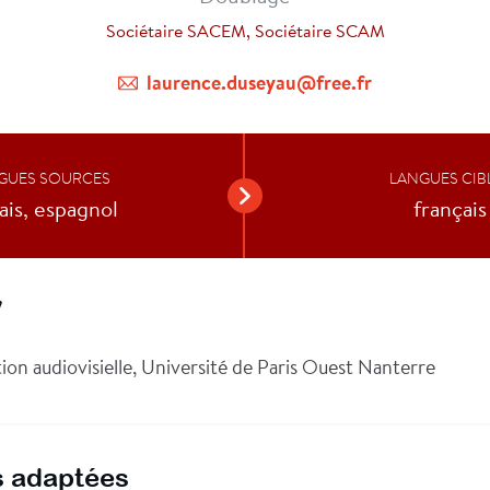
Sociétaire SACEM, Sociétaire SCAM
laurence.duseyau@free.fr
GUES SOURCES
LANGUES CIB
ais, espagnol
français
V
ion audiovisielle, Université de Paris Ouest Nanterre
 adaptées