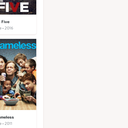
 Five
e • 2016
meless
e • 2011