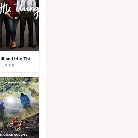
A Million Little Things
e • 2018