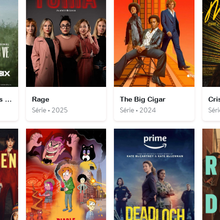
When no one sees us
Rage
The Big Cigar
Cri
Série • 2025
Série • 2024
Sér