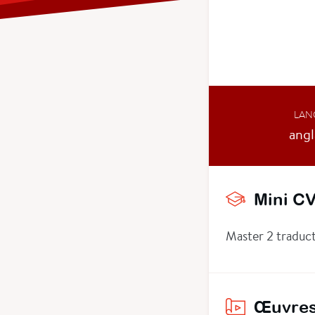
LAN
angl
Mini C
Master 2 traduct
Œuvres