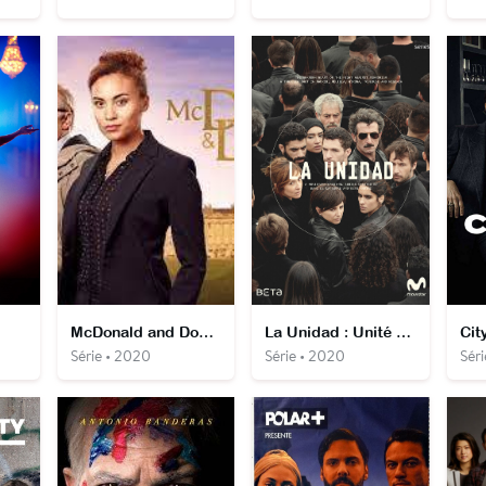
McDonald and Dodds
La Unidad : Unité anti-terroriste
City
Série • 2020
Série • 2020
Séri