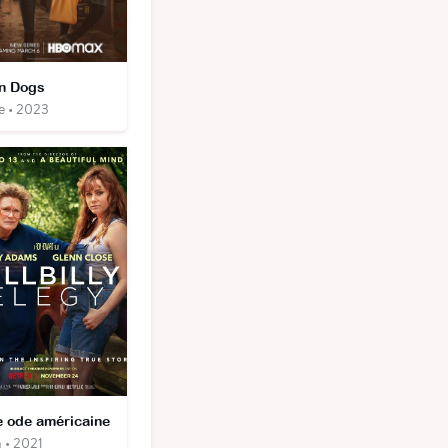
n Dogs
e • 2023
 ode américaine
 • 2021