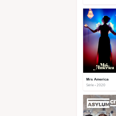
Mrs America
Série • 2020