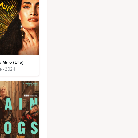
s Miró (Ella)
ie • 2024