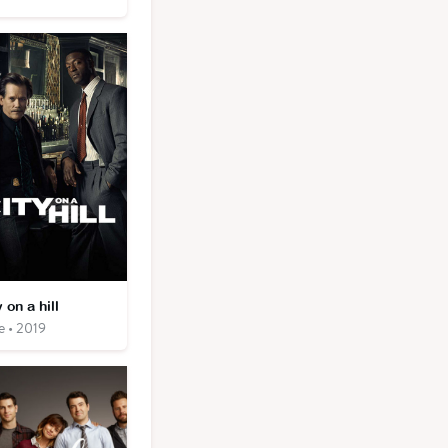
 on a hill
e • 2019