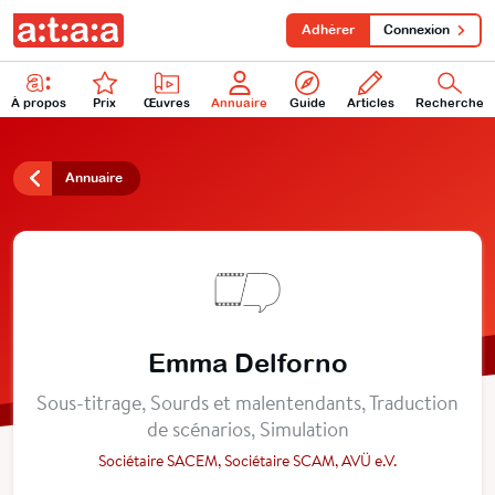
Adhérer
Connexion
À propos
Prix
Œuvres
Annuaire
Guide
Articles
Recherche
Annuaire
Emma Delforno
Sous-titrage, Sourds et malentendants, Traduction
de scénarios, Simulation
Sociétaire SACEM, Sociétaire SCAM, AVÜ e.V.