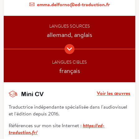
emma.delforno@ed-traduction.fr
LANGUES SOURCES
allemand, anglais
LANGUES CIBLES
français
Voir les œuvres
Mini CV
Traductrice indépendante spécialisée dans l'audiovisuel
et l'édition depuis 2016.
Références sur mon site Internet :
https://ed-
traduction.fr/