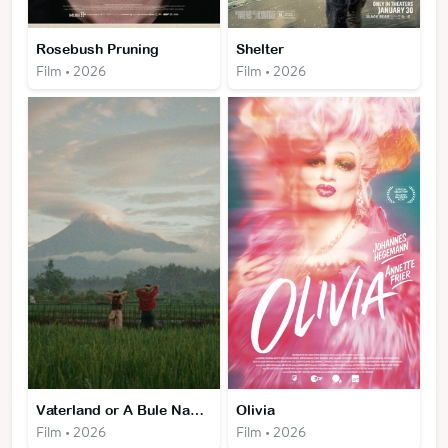
Rosebush Pruning
Shelter
Film • 2026
Film • 2026
Vaterland or A Bule Named Yanto
Olivia
Film • 2026
Film • 2026