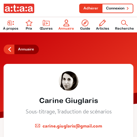
Adhérer
Connexion
À propos
Prix
Œuvres
Annuaire
Guide
Articles
Recherche
Annuaire
Carine Giuglaris
Sous-titrage, Traduction de scénarios
carine.giuglaris@gmail.com