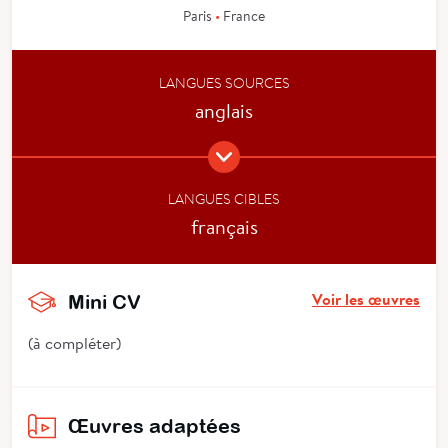
Paris
•
France
LANGUES SOURCES
anglais
LANGUES CIBLES
français
Voir les œuvres
Mini CV
(à compléter)
Œuvres adaptées