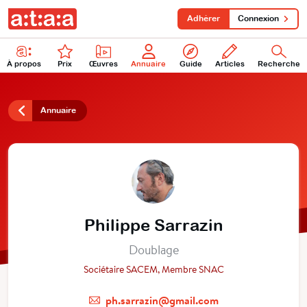
Adhérer
Connexion
À propos
Prix
Œuvres
Annuaire
Guide
Articles
Recherche
Annuaire
Philippe Sarrazin
Doublage
Sociétaire SACEM, Membre SNAC
ph.sarrazin@gmail.com