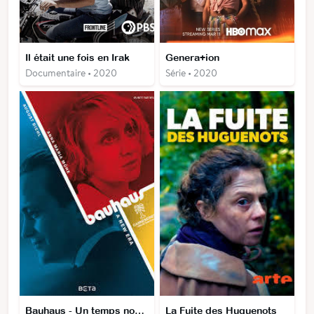
Il était une fois en Irak
Genera+ion
Documentaire • 2020
Série • 2020
Bauhaus - Un temps nouveau
La Fuite des Huguenots