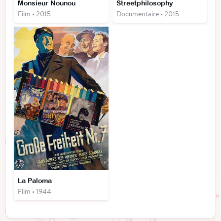
Monsieur Nounou
Streetphilosophy
Film • 2015
Documentaire • 2015
La Paloma
Film • 1944