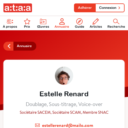
Adhérer
Connexion
À propos
Prix
Œuvres
Annuaire
Guide
Articles
Recherche
Annuaire
Estelle Renard
Doublage, Sous-titrage, Voice-over
Sociétaire SACEM, Sociétaire SCAM, Membre SNAC
estellerenard@mailo.com