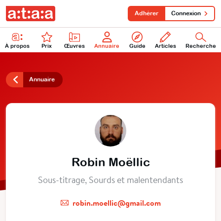
Adhérer
Connexion
À propos
Prix
Œuvres
Annuaire
Guide
Articles
Recherche
Annuaire
Robin Moëllic
Sous-titrage, Sourds et malentendants
robin.moellic@gmail.com