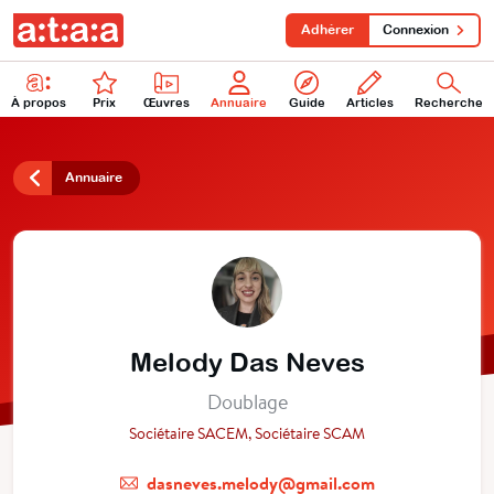
Adhérer
Connexion
À propos
Prix
Œuvres
Annuaire
Guide
Articles
Recherche
Annuaire
Melody Das Neves
Doublage
Sociétaire SACEM, Sociétaire SCAM
dasneves.melody@gmail.com