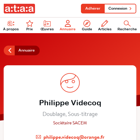
Adhérer
Connexion
À propos
Prix
Œuvres
Annuaire
Guide
Articles
Recherche
Annuaire
Philippe Videcoq
Doublage, Sous-titrage
Sociétaire SACEM
philippe.videcoq@orange.fr