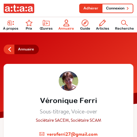
Adhérer
Connexion
À propos
Prix
Œuvres
Annuaire
Guide
Articles
Recherche
Annuaire
Véronique Ferri
Sous-titrage, Voice-over
Sociétaire SACEM, Sociétaire SCAM
veroferri27@gmail.com