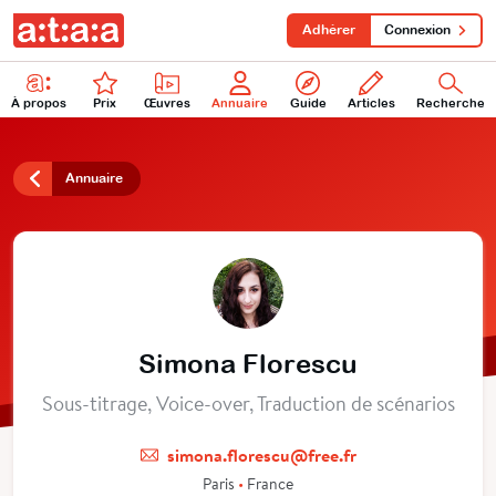
Adhérer
Connexion
À propos
Prix
Œuvres
Annuaire
Guide
Articles
Recherche
Annuaire
Simona Florescu
Sous-titrage, Voice-over, Traduction de scénarios
simona.florescu@free.fr
Paris
•
France