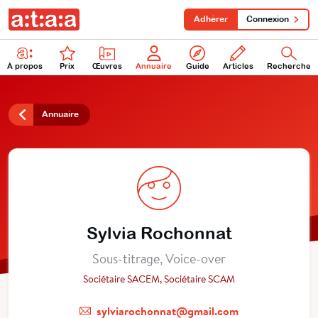
Adhérer
Connexion
À propos
Prix
Œuvres
Annuaire
Guide
Articles
Recherche
Annuaire
Sylvia Rochonnat
Sous-titrage, Voice-over
Sociétaire SACEM, Sociétaire SCAM
sylviarochonnat@gmail.com