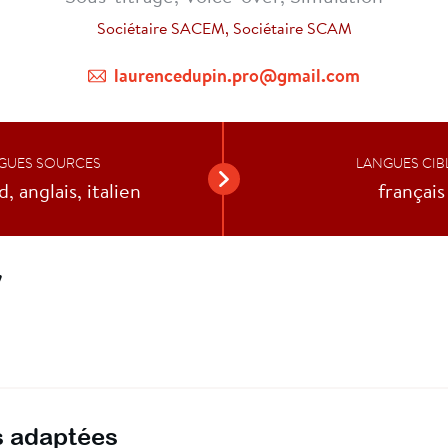
Sociétaire SACEM, Sociétaire SCAM
laurencedupin.pro@gmail.com
GUES SOURCES
LANGUES CIB
, anglais, italien
français
V
 adaptées