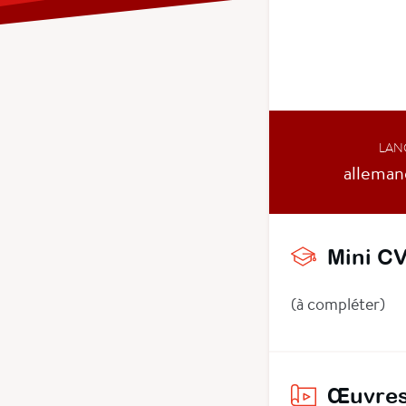
LAN
allemand
Mini C
(à compléter)
Œuvres