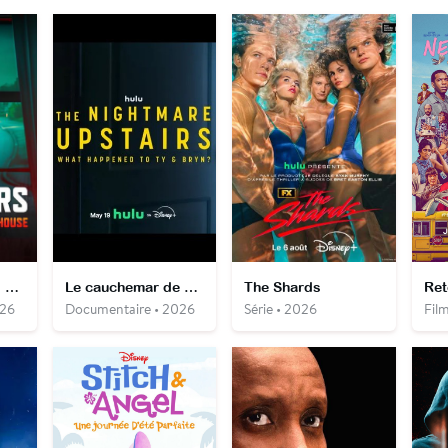
Squatteurs : hors de chez moi
Le cauchemar de Ty et Bryn
The Shards
Ret
026
Documentaire • 2026
Série • 2026
Fil