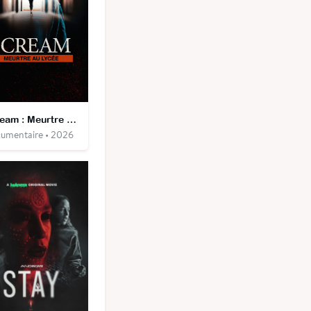
Scream : Meurtre au lycée
umentaire • 2026