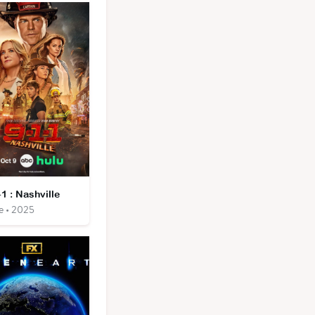
-1 : Nashville
e • 2025