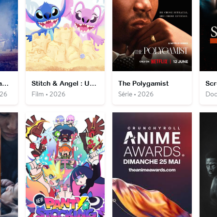
L'évasion de Sarah Jo Pender, la femme la plus recherchée des États-Unis
Stitch & Angel : Une journée d'été parfaite
The Polygamist
026
Film • 2026
Série • 2026
Doc