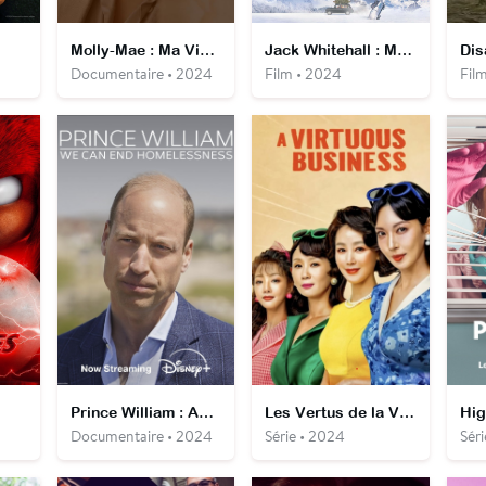
Molly-Mae : Ma Vie Sans Filtre
Jack Whitehall : Mission Noël
Dis
Documentaire • 2024
Film • 2024
Fil
Prince William : Aux côtés des sans-abris
Les Vertus de la Vente
Hig
Documentaire • 2024
Série • 2024
Sér