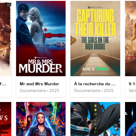
Predator: Killer of Killers
Mr and Mrs Murder
À la recherche du tueur : le marcheur du pont
9-1
Documentaire • 2025
Documentaire • 2025
Séri