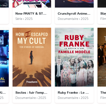
New PANTY & STOCKING with GARTERBELT
Crunchyroll Anime Awards 2025 (9e Édition)
Sta
Série • 2025
Documentaire • 2025
Fil
La vraie vie des Kidfluencers
Sectes : fuir l'emprise
Ruby Franke : Le déclin d'une famille modèle
The
025
Documentaire • 2025
Documentaire • 2025
Fil