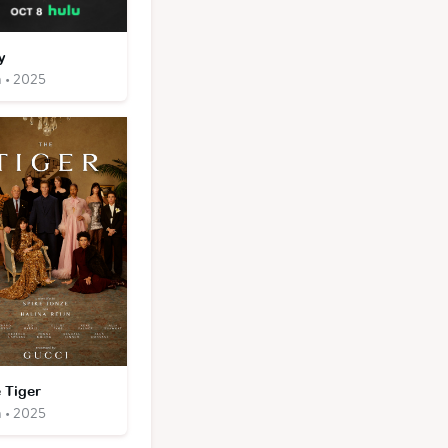
y
m • 2025
 Tiger
m • 2025