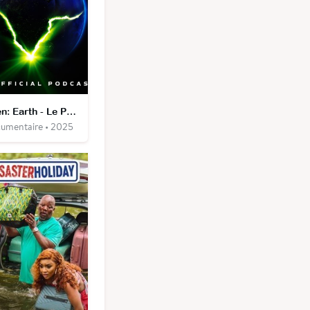
Alien: Earth - Le Podcast officiel
umentaire • 2025