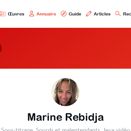
Œuvres
Annuaire
Guide
Articles
Rec
Marine Rebidja
Sous-titrage, Sourds et malentendants, Jeux vidéo