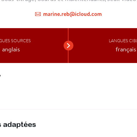
marine.reb@icloud.com
GUES SOURCES
LANGUES CIB
anglais
français
V
 adaptées