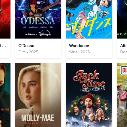
Assassin's Creed Shadows
O'Dessa
Wandance
Film • 2025
Série • 2025
Doc