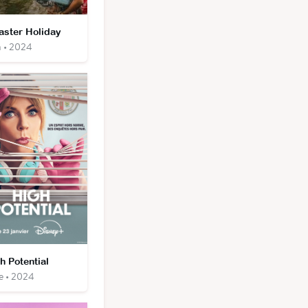
aster Holiday
m • 2024
h Potential
ie • 2024