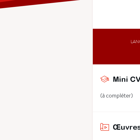
LAN
Mini C
(à compléter)
Œuvres