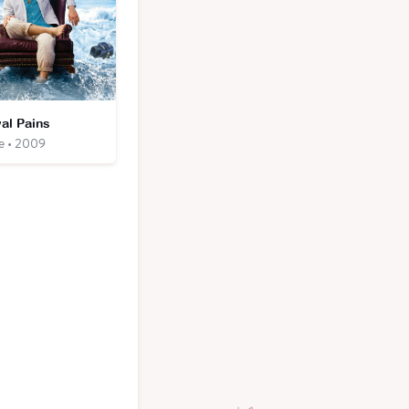
al Pains
ie • 2009