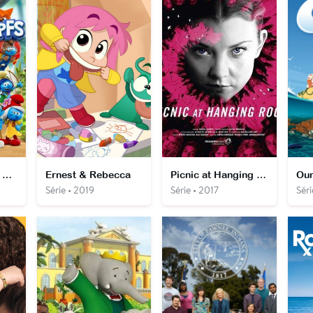
Les Schtroumpfs 2021
Ernest & Rebecca
Picnic at Hanging Rock
Série • 2019
Série • 2017
Séri