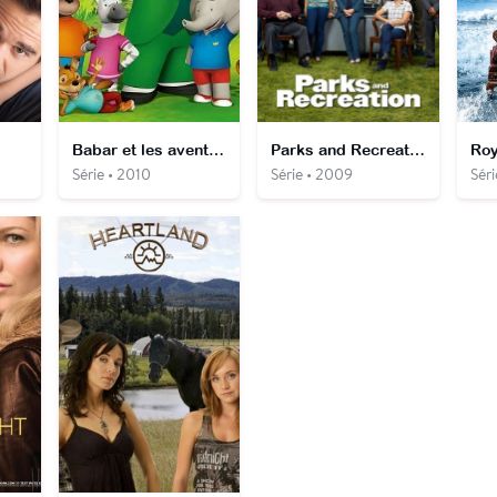
Babar et les aventures de Badou
Parks and Recreation
Roy
Série • 2010
Série • 2009
Sér