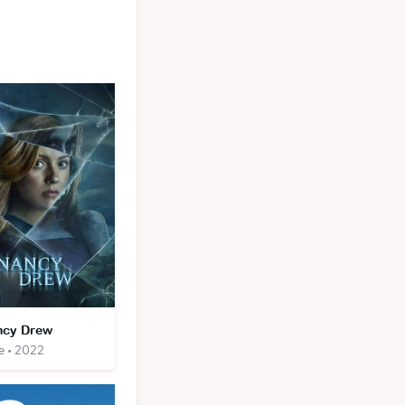
ncy Drew
e • 2022