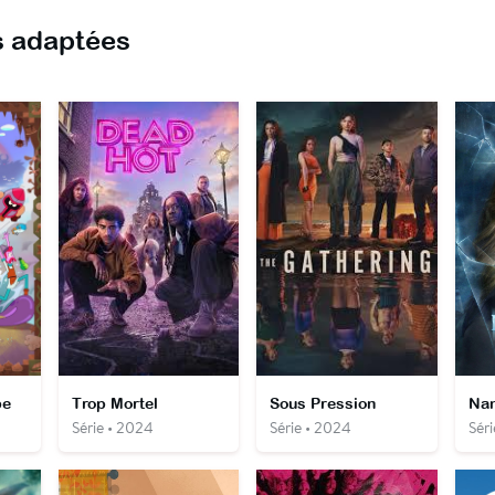
 adaptées
be
Trop Mortel
Sous Pression
Na
Série • 2024
Série • 2024
Séri