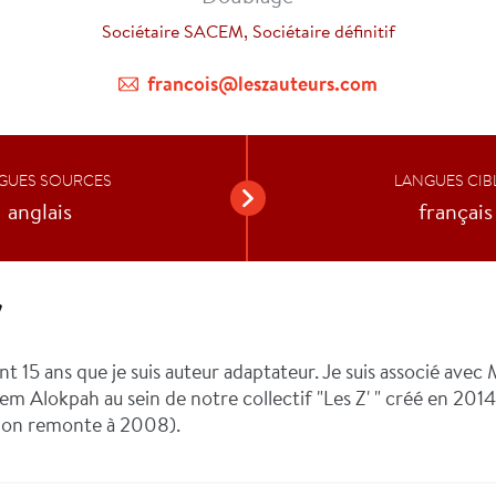
Sociétaire SACEM, Sociétaire définitif
francois@leszauteurs.com
GUES SOURCES
LANGUES CIB
anglais
français
V
t 15 ans que je suis auteur adaptateur. Je suis associé avec
m Alokpah au sein de notre collectif "Les Z' " créé en 2014
tion remonte à 2008).