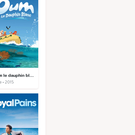
Oum le dauphin blanc
e • 2015