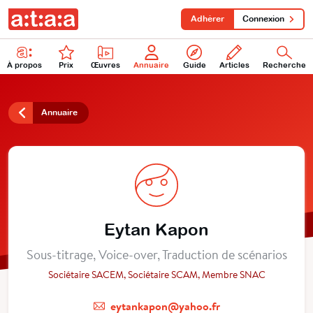
Adhérer
Connexion
À propos
Prix
Œuvres
Annuaire
Guide
Articles
Recherche
Annuaire
Eytan Kapon
Sous-titrage, Voice-over, Traduction de scénarios
Sociétaire SACEM, Sociétaire SCAM, Membre SNAC
eytankapon@yahoo.fr