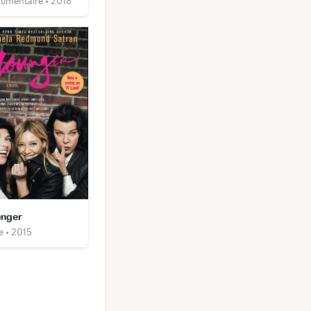
umentaire • 2018
nger
e • 2015