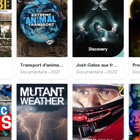
Transport d'animaux : convoi sous haute tension
Josh Gates aux frontières du réel
Pre
Documentaire • 2021
Documentaire • 2020
Doc