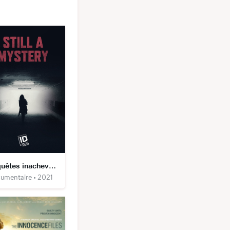
Enquêtes inachevées
umentaire • 2021