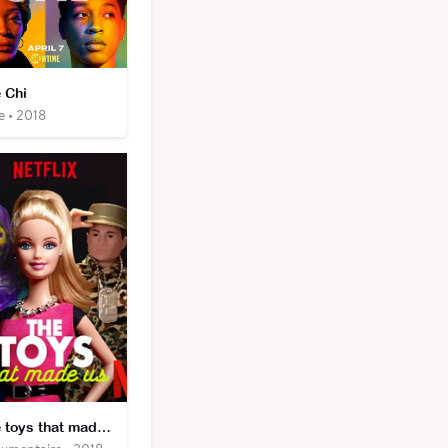
 Chi
e • 2018
The toys that made us