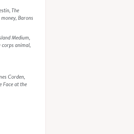
estin, The
ty money, Barons
Island Medium,
u corps animal,
ames Corden,
e Face at the