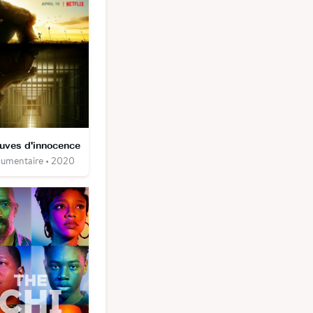
uves d'innocence
umentaire • 2020