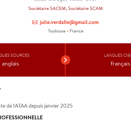
Sociétaire SACEM, Sociétaire SCAM
julie.verdalle@gmail.com
Toulouse
•
France
GUES SOURCES
LANGUES CIB
anglais
français
V
nte de l'ATAA depuis janvier 2025
ROFESSIONNELLE