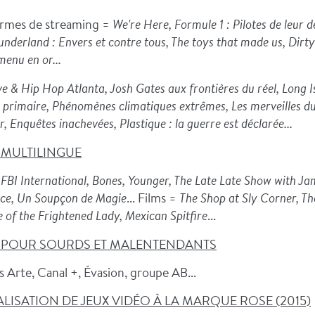
ormes de streaming =
We're Here,
Formule 1 : Pilotes de leur d
nderland : Envers et contre tous, The toys that made us, Dir
menu en or...
e & Hip Hop Atlanta, Josh Gates aux frontières du réel, Long 
ct primaire, Phénomènes climatiques extrêmes, Les merveilles d
 Enquêtes inachevées, Plastique : la guerre est déclarée...
 MULTILINGUE
 FBI International, Bones, Younger, The Late Late Show with J
ce, Un Soupçon de Magie
... Films =
The Shop at Sly Corner, Th
of the Frightened Lady, Mexican Spitfire
...
E POUR SOURDS ET MALENTENDANTS
s Arte, Canal +, Évasion, groupe AB...
LISATION DE JEUX VIDÉO À LA MARQUE ROSE (2015)