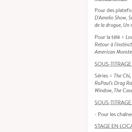
Pour des platef
D'Amelio Show, Su
de la drogue, Un 
Pour la télé =
Lov
Retour à l'instin
American Monster,
SOUS-TITRAGE
Séries =
The Chi,
RuPaul's Drag Ra
Window, The Case 
SOUS-TITRAG
- Pour les chaîne
STAGE EN LOCA