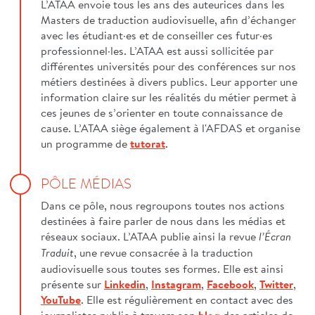
L’ATAA envoie tous les ans des auteurices dans les
Masters de traduction audiovisuelle, afin d’échanger
avec les étudiant·es et de conseiller ces futur·es
professionnel·les. L’ATAA est aussi sollicitée par
différentes universités pour des conférences sur nos
métiers destinées à divers publics. Leur apporter une
information claire sur les réalités du métier permet à
ces jeunes de s’orienter en toute connaissance de
cause. L’ATAA siège également à l'AFDAS et organise
un programme de
tutorat
.
PÔLE MÉDIAS
Dans ce pôle, nous regroupons toutes nos actions
destinées à faire parler de nous dans les médias et
réseaux sociaux. L’ATAA publie ainsi la revue
l’Écran
, une revue consacrée à la traduction
Traduit
audiovisuelle sous toutes ses formes. Elle est ainsi
présente sur
Linkedin
,
Instagram
,
Facebook
,
Twitter
,
YouTube
. Elle est régulièrement en contact avec des
journalistes publie à travers son
blog
des articles de