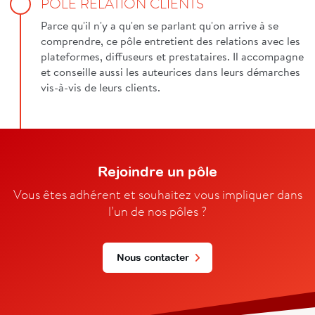
PÔLE RELATION CLIENTS
Parce qu'il n'y a qu'en se parlant qu'on arrive à se
comprendre, ce pôle entretient des relations avec les
plateformes, diffuseurs et prestataires. Il accompagne
et conseille aussi les auteurices dans leurs démarches
vis-à-vis de leurs clients.
Rejoindre un pôle
Vous êtes adhérent et souhaitez vous impliquer dans
l’un de nos pôles ?
Nous contacter