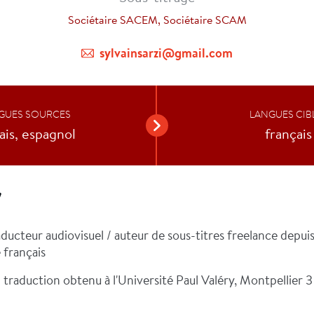
Sociétaire SACEM, Sociétaire SCAM
sylvainsarzi@gmail.com
GUES SOURCES
LANGUES CIB
ais, espagnol
français
V
ducteur audiovisuel / auteur de sous-titres freelance depuis 
e français
 traduction obtenu à l'Université Paul Valéry, Montpellier 3