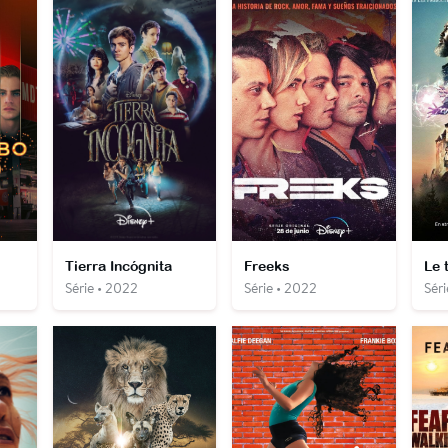
Tierra Incógnita
Freeks
Série • 2022
Série • 2022
Séri