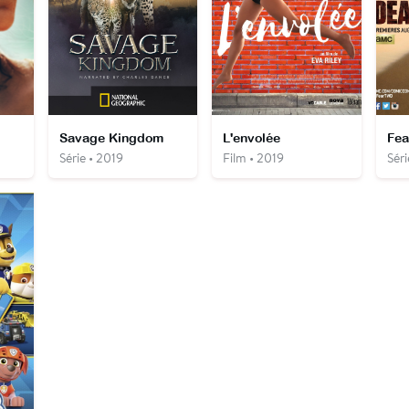
Savage Kingdom
L'envolée
Série • 2019
Film • 2019
Séri