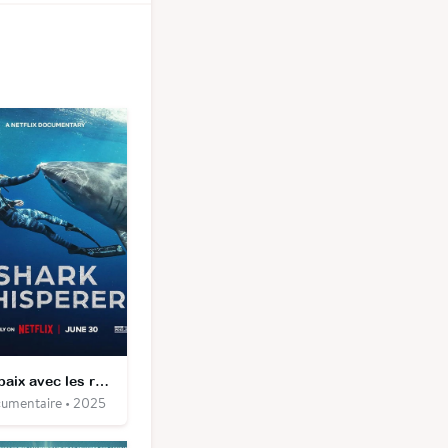
En paix avec les requins
umentaire • 2025