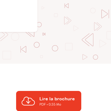
Lire la brochure
PDF
• 0.55 Mo