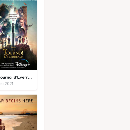
Le tournoi d'Everrealm
e • 2021