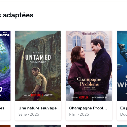
 adaptées
ées
Une nature sauvage
Champagne Problems
Série • 2025
Film • 2025
Doc