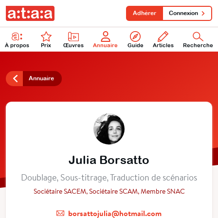
Adhérer
Connexion
À propos
Prix
Œuvres
Annuaire
Guide
Articles
Recherche
Annuaire
Julia Borsatto
Doublage, Sous-titrage, Traduction de scénarios
Sociétaire SACEM, Sociétaire SCAM, Membre SNAC
borsattojulia@hotmail.com