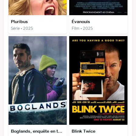
Pluribus
Évanouis
Série • 2025
Film • 2025
Boglands, enquête en terre noire
Blink Twice