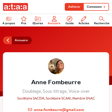
Adhérer
Connexion
À propos
Prix
Œuvres
Annuaire
Guide
Articles
Recherche
Annuaire
Anne Fombeurre
Doublage, Sous-titrage, Voice-over
Sociétaire SACEM, Sociétaire SCAM, Membre SNAC
anne.fombeurre@gmail.com