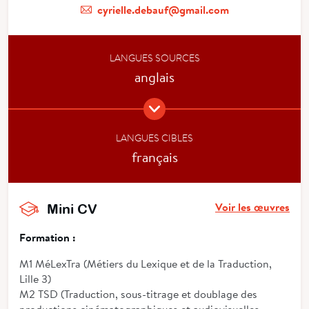
cyrielle.debauf@gmail.com
LANGUES SOURCES
anglais
LANGUES CIBLES
français
Voir les œuvres
Mini CV
Formation :
M1 MéLexTra (Métiers du Lexique et de la Traduction,
Lille 3)
M2 TSD (Traduction, sous-titrage et doublage des
productions cinématographiques et audiovisuelles,