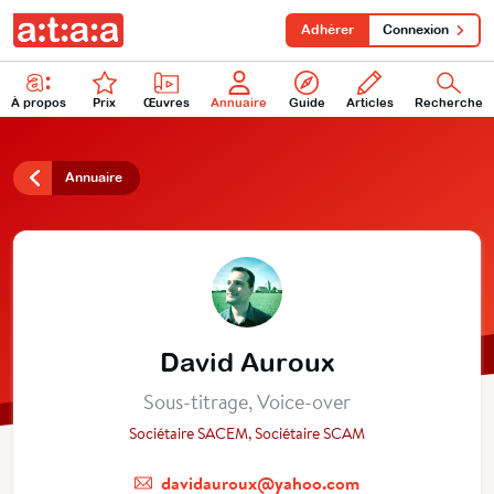
Adhérer
Connexion
À propos
Prix
Œuvres
Annuaire
Guide
Articles
Recherche
Annuaire
David Auroux
Sous-titrage, Voice-over
Sociétaire SACEM, Sociétaire SCAM
davidauroux@yahoo.com