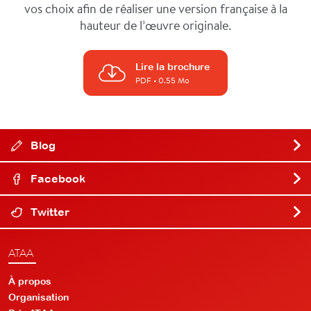
vos choix afin de réaliser une version française à la
hauteur de l’œuvre originale.
Lire la brochure
PDF
• 0.55 Mo
Blog
Facebook
Twitter
ATAA
À propos
Organisation