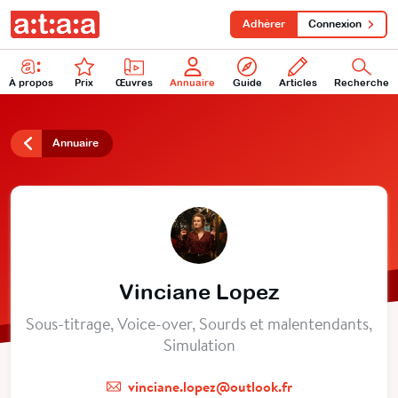
Adhérer
Connexion
À propos
Prix
Œuvres
Annuaire
Guide
Articles
Recherche
Annuaire
Vinciane Lopez
Sous-titrage, Voice-over, Sourds et malentendants,
Simulation
vinciane.lopez@outlook.fr