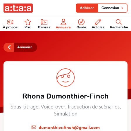
Adhérer
Connexion
À propos
Prix
Œuvres
Annuaire
Guide
Articles
Recherche
Annuaire
Rhona Dumonthier-Finch
Sous-titrage, Voice-over, Traduction de scénarios,
Simulation
dumonthier.finch@gmail.com