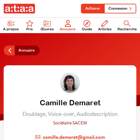
Adhérer
Connexion
À propos
Prix
Œuvres
Annuaire
Guide
Articles
Recherche
Annuaire
Camille Demaret
Doublage, Voice-over, Audiodescription
Sociétaire SACEM
camille.demaret@gmail.com