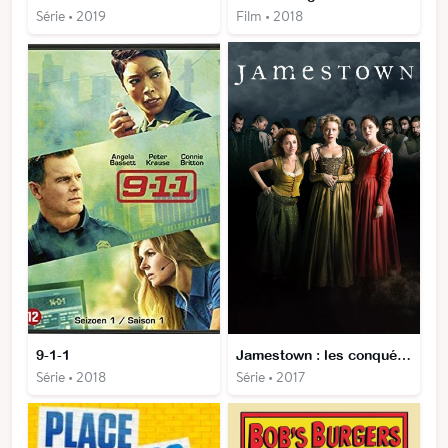
Série • 2019
Film • 2018
9-1-1
Jamestown : les conquérantes
Série • 2018
Série • 2017