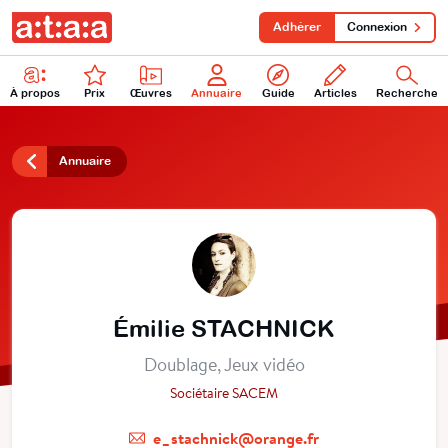
Adhérer
Connexion
À propos
Prix
Œuvres
Annuaire
Guide
Articles
Recherche
Annuaire
Émilie STACHNICK
Doublage, Jeux vidéo
Sociétaire SACEM
e_stachnick@orange.fr