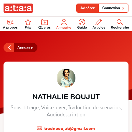
Adhérer
Connexion
À propos
Prix
Œuvres
Annuaire
Guide
Articles
Recherche
Annuaire
NATHALIE BOUJUT
Sous-titrage, Voice-over, Traduction de scénarios,
Audiodescription
tradnboujut@gmail.com