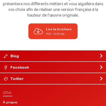
présentera nos différents métiers et vous aiguillera dans
vos choix afin de réaliser une version française à la
hauteur de l’œuvre originale.
Lire la brochure
PDF
• 0.55 Mo
Blog
Facebook
Twitter
ATAA
À propos