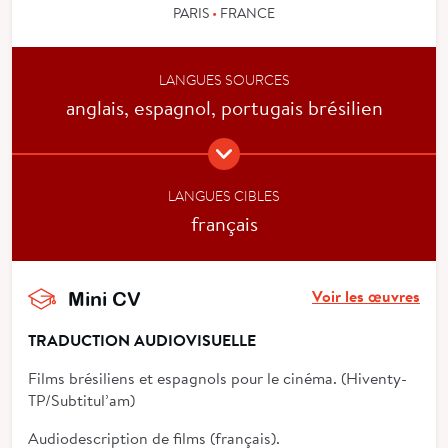
PARIS
•
FRANCE
LANGUES SOURCES
anglais, espagnol, portugais brésilien
LANGUES CIBLES
français
Voir les œuvres
Mini CV
TRADUCTION AUDIOVISUELLE
Films brésiliens et espagnols pour le cinéma. (Hiventy-
TP/Subtitul’am)
Audiodescription de films (français).