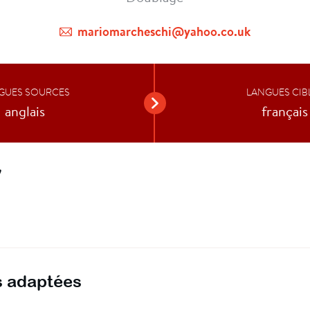
mariomarcheschi@yahoo.co.uk
GUES SOURCES
LANGUES CIB
anglais
français
V
 adaptées