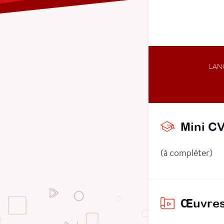
LAN
Mini C
(à compléter)
Œuvres