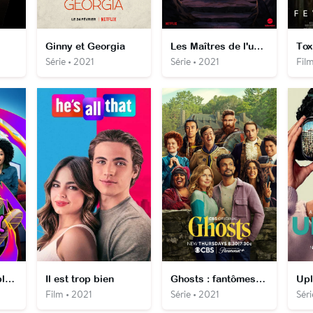
Ginny et Georgia
Les Maîtres de l'univers : Révélation
Tox
Série • 2021
Série • 2021
Film
Lay Lay dans la place
Il est trop bien
Ghosts : fantômes à la maison
Upl
Film • 2021
Série • 2021
Sér