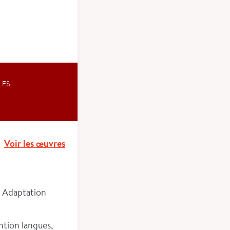
LES
Voir les œuvres
t Adaptation
ention langues,