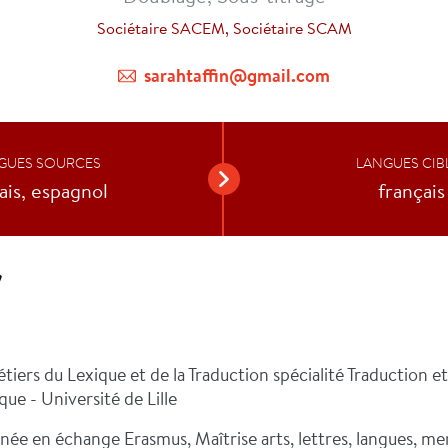
Sociétaire SACEM, Sociétaire SCAM
sarahtaffin@gmail.com
GUES SOURCES
LANGUES CIB
ais, espagnol
français
V
tiers du Lexique et de la Traduction spécialité Traduction e
e - Université de Lille
nnée en échange Erasmus,
Maîtrise arts, lettres, langues, m