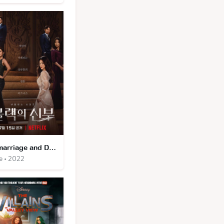
Remarriage and Desires
e • 2022