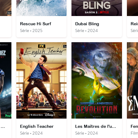
Rescue Hi Surf
Dubai Bling
Rei
Série • 2025
Série • 2024
Sér
American Sports Story
English Teacher
Les Maîtres de l'univers : Révolution
Fe
Série • 2024
Série • 2024
Fil