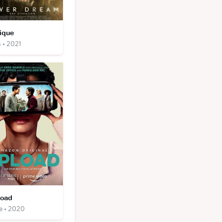
ique
 • 2021
oad
ie • 2020