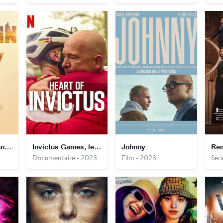
Un automne à Manhattan
Invictus Games, les médailles de la résilience
Johnny
Documentaire • 2023
Film • 2023
Séri