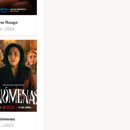
ne Rouge
ie • 2024
nómenas
m • 2023