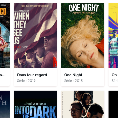
Trop d'amour à donner
Dans leur regard
One Night
On 
Série • 2019
Série • 2018
Séri