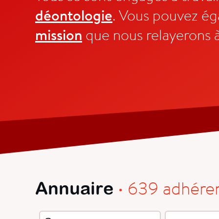
déontologie
. Vous pouvez é
mission
que nous relayerons 
• 639 adhére
Annuaire