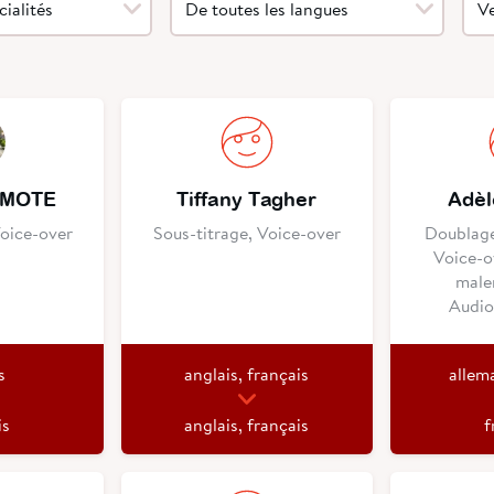
AMOTE
Tiffany Tagher
Adèl
Voice-over
Sous-titrage, Voice-over
Doublage
Voice-o
male
Audio
s
anglais, français
allem
is
anglais, français
f