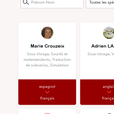
Marie Crouzeix
Adrien L
Sous-titrage, Sourds et
Sous-titrage, 
malentendants, Traduction
de scénarios, Simulation
espagnol
anglai
français
frança