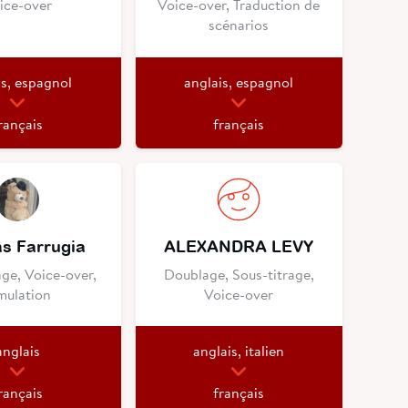
ice-over
Voice-over, Traduction de
scénarios
is, espagnol
anglais, espagnol
rançais
français
as Farrugia
ALEXANDRA LEVY
age, Voice-over,
Doublage, Sous-titrage,
mulation
Voice-over
anglais
anglais, italien
rançais
français