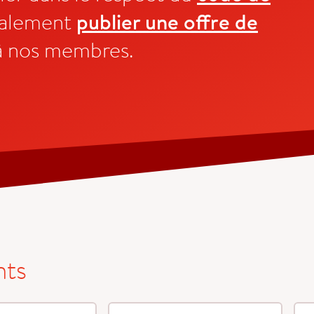
galement
publier une offre de
à nos membres.
nts