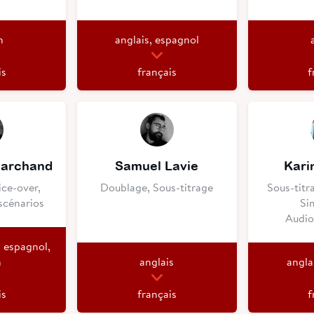
n
anglais, espagnol
is
français
f
marchand
Samuel Lavie
Kari
ce-over,
Doublage, Sous-titrage
Sous-titr
scénarios
Si
Audio
, espagnol,
n
anglais
angla
is
français
f