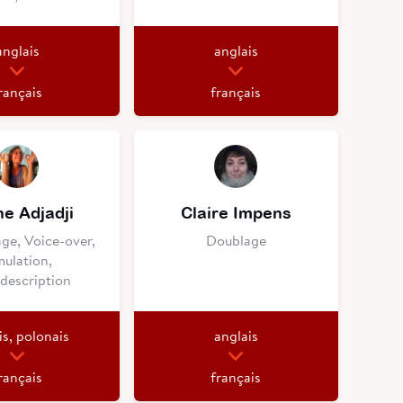
anglais
anglais
rançais
français
ne Adjadji
Claire Impens
age, Voice-over,
Doublage
mulation,
description
is, polonais
anglais
rançais
français