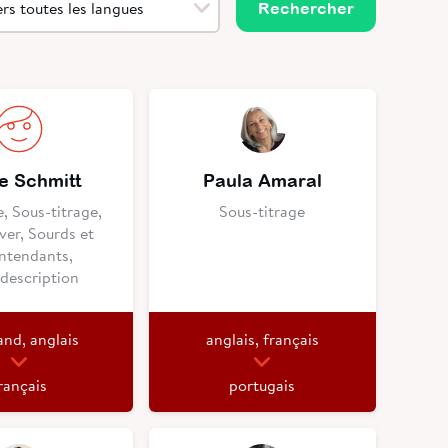
Rechercher
e Schmitt
Paula Amaral
, Sous-titrage,
Sous-titrage
ver, Sourds et
ntendants,
description
and, anglais
anglais, français
rançais
portugais