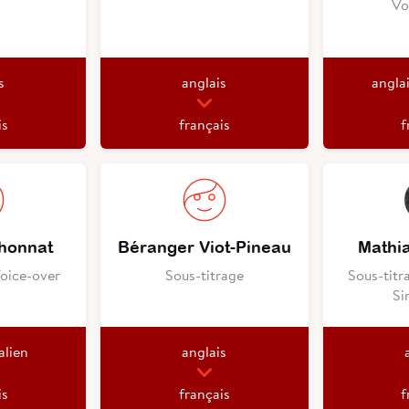
Vo
s
anglais
angla
is
français
f
chonnat
Béranger Viot-Pineau
Mathi
Voice-over
Sous-titrage
Sous-titr
Si
alien
anglais
is
français
f