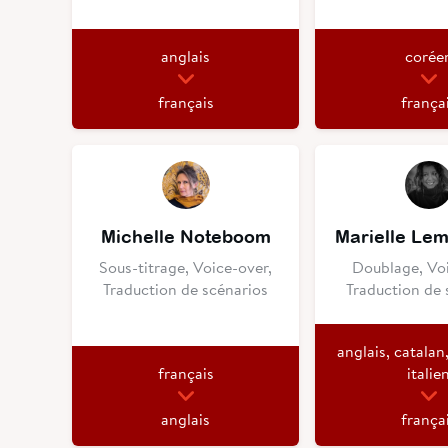
anglais
corée
français
frança
Michelle Noteboom
Marielle Le
Sous-titrage, Voice-over,
Doublage, Voi
Traduction de scénarios
Traduction de 
anglais, catalan
français
italie
anglais
frança