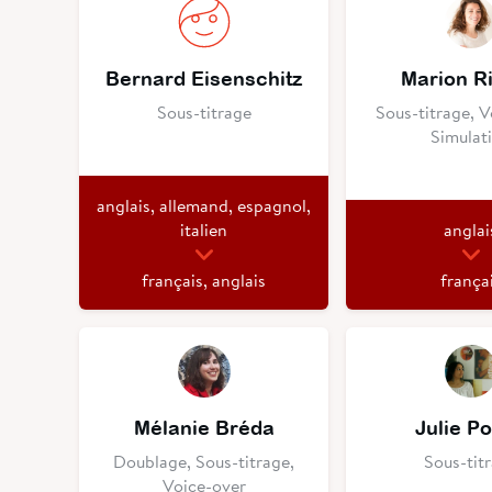
Bernard Eisenschitz
Marion R
Sous-titrage
Sous-titrage, V
Simulat
anglais, allemand, espagnol,
italien
anglai
français, anglais
frança
Mélanie Bréda
Julie Po
Doublage, Sous-titrage,
Sous-tit
Voice-over