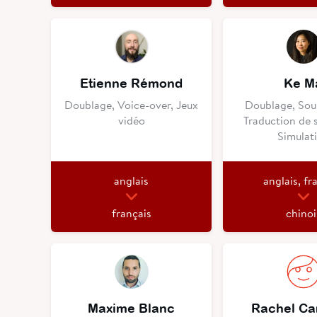
Etienne Rémond
Ke M
Doublage, Voice-over, Jeux
Doublage, Sous
vidéo
Traduction de 
Simulat
anglais
anglais, fr
français
chinoi
Maxime Blanc
Rachel C