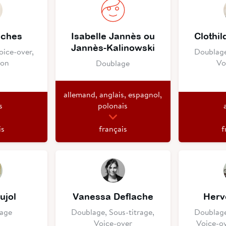
iches
Isabelle Jannès ou
Clothil
Jannès-Kalinowski
oice-over,
Doublage
ion
Vo
Doublage
allemand, anglais, espagnol,
s
polonais
is
français
f
ujol
Vanessa Deflache
Herv
rage
Doublage, Sous-titrage,
Doublage
Voice-over
Voice-ov