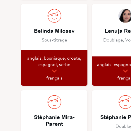
Belinda Milosev
Lenuța R
Sous-titrage
Doublage, Vo
anglais, bosniaque, croate,
espagnol, serbe
anglais, espagno
français
frança
Stéphanie Mira-
Stéphanie 
Parent
Doubla