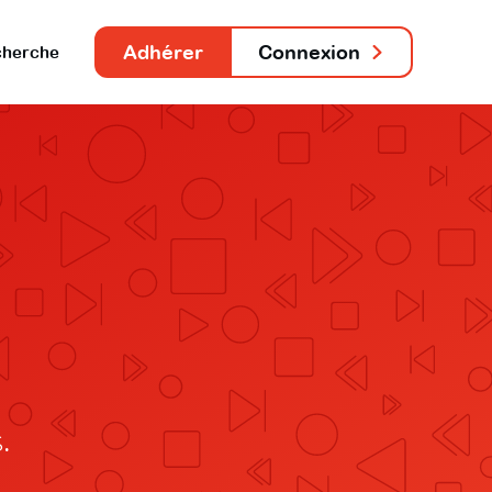
Adhérer
Connexion
herche
.