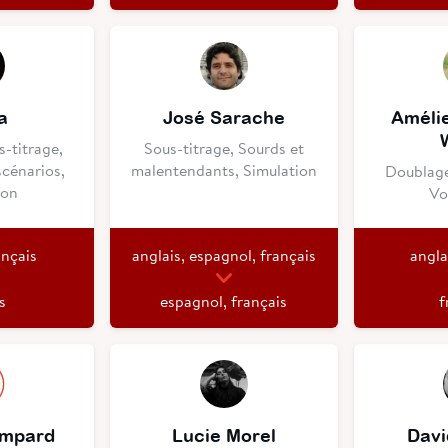
a
José Sarache
Améli
-titrage,
Sous-titrage, Sourds et
scénarios,
malentendants, Simulation
Doublage
ion
Vo
ançais
anglais, espagnol, français
angla
s
espagnol, français
f
ampard
Lucie Morel
Davi