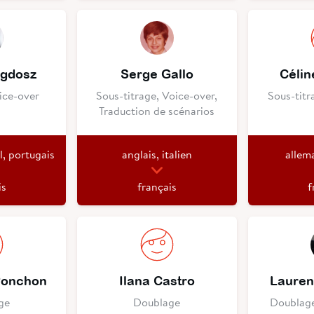
egdosz
Serge Gallo
Célin
ice-over
Sous-titrage, Voice-over,
Sous-titr
Traduction de scénarios
l, portugais
anglais, italien
allem
is
français
f
Ponchon
Ilana Castro
Lauren
ge
Doublage
Doublage