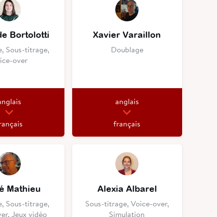
de Bortolotti
Xavier Varaillon
, Sous-titrage,
Doublage
ice-over
anglais
anglais
rançais
français
é Mathieu
Alexia Albarel
, Sous-titrage,
Sous-titrage, Voice-over,
er, Jeux vidéo
Simulation