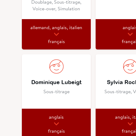
Doublage, Sous-titrage,
Voice-over, Simulation
allemand, anglais, italien
anglai
français
frança
Dominique Lubeigt
Sylvia Ro
Sous-titrage
Sous-titrage, 
anglais
anglais, it
français
frança