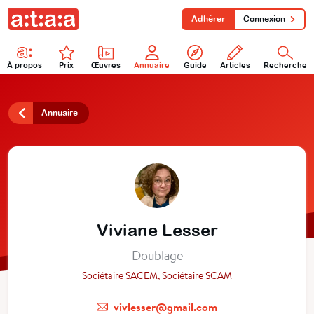
Adhérer
Connexion
À propos
Prix
Œuvres
Annuaire
Guide
Articles
Recherche
Annuaire
Viviane Lesser
Doublage
Sociétaire SACEM, Sociétaire SCAM
vivlesser@gmail.com