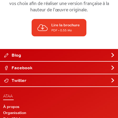
vos choix afin de réaliser une version française à la
hauteur de l’œuvre originale.
Lire la brochure
PDF
• 0.55 Mo
Blog
Facebook
Twitter
ATAA
À propos
Organisation