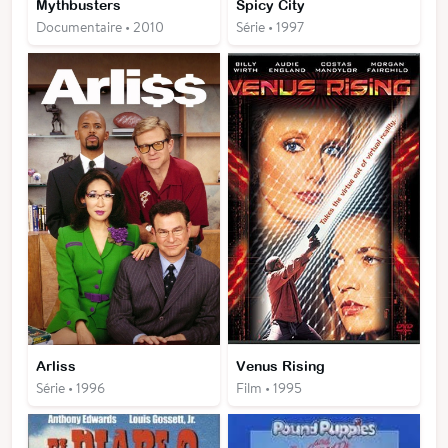
Mythbusters
Spicy City
Documentaire • 2010
Série • 1997
Arliss
Venus Rising
Série • 1996
Film • 1995