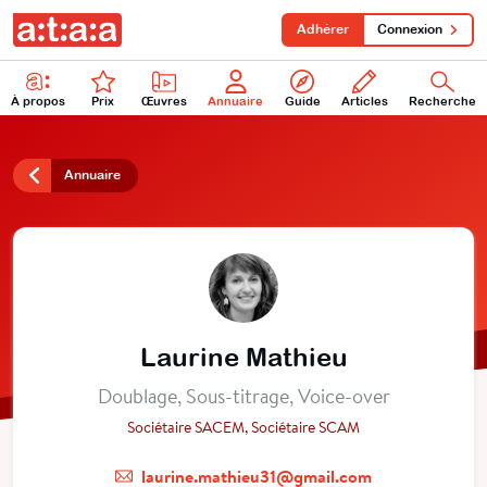
Adhérer
Connexion
À propos
Prix
Œuvres
Annuaire
Guide
Articles
Recherche
Annuaire
Laurine Mathieu
Doublage, Sous-titrage, Voice-over
Sociétaire SACEM, Sociétaire SCAM
laurine.mathieu31@gmail.com