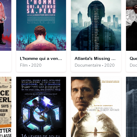
L'homme qui a vendu sa peau
Atlanta's Missing and Murdered: The Lost Children
Que
Film • 2020
Documentaire • 2020
Doc