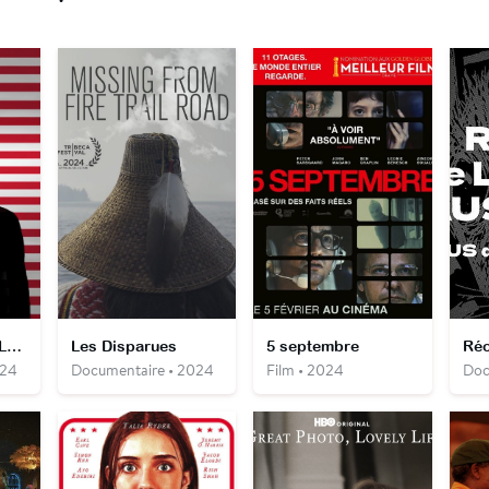
Le Syndrome de La Havane - Menace sur l'Amérique
Les Disparues
5 septembre
024
Documentaire • 2024
Film • 2024
Doc