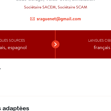
Sociétaire SACEM, Sociétaire SCAM
sraguenet@gmail.com
GUES SOURCES
LANGUES CIB
ais, espagnol
français
V
 adaptées