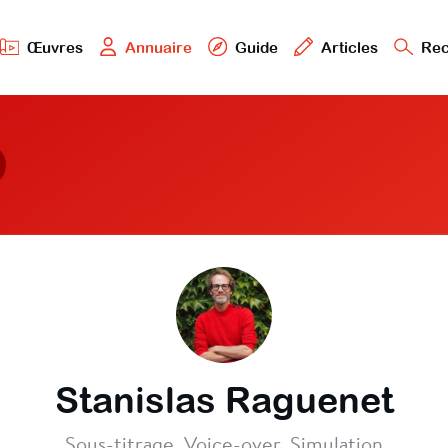
Œuvres
Annuaire
Guide
Articles
Rec
Stanislas Raguenet
Sous-titrage, Voice-over, Simulation