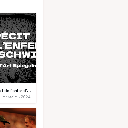
Récit de l'enfer d'Auschwitz - "Maus" d'Art Spiegelman
umentaire • 2024