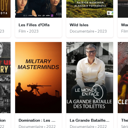
Les Filles d'Olfa
Wild Isles
War
023
Film • 2023
Documentaire • 2023
Fil
ion
Domination : Les Maîtres de guerre
La Grande Bataille des toilettes
022
Documentaire • 2022
Documentaire • 2022
Séri