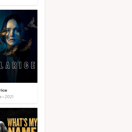
rice
e • 2021