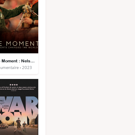
The Moment : Nelson Mandela et le jour des Springboks
umentaire • 2023