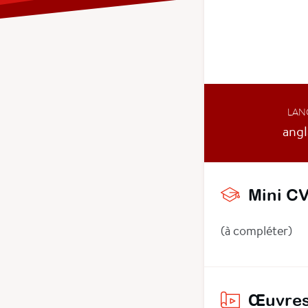
LAN
angl
Mini C
(à compléter)
Œuvres