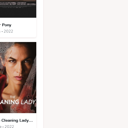
 Pony
m • 2022
The Cleaning Lady (saisons 1, 2, 3, 4)
e • 2022