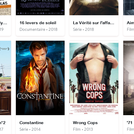
Le Procès de Lady Chatterley, orgasme et lutte des classes dans un jardin anglais
16 levers de soleil
La Vérité sur l'affaire Harry Quebert
19
Documentaire • 2018
Série • 2018
Film
n°2
Constantine
Wrong Cops
'71
17
Série • 2014
Film • 2013
Film