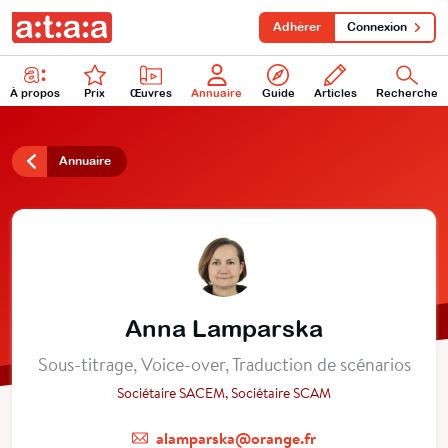
Adhérer
Connexion
À propos
Prix
Œuvres
Annuaire
Guide
Articles
Recherche
Annuaire
Anna Lamparska
Sous-titrage, Voice-over, Traduction de scénarios
Sociétaire SACEM, Sociétaire SCAM
alamparska@orange.fr