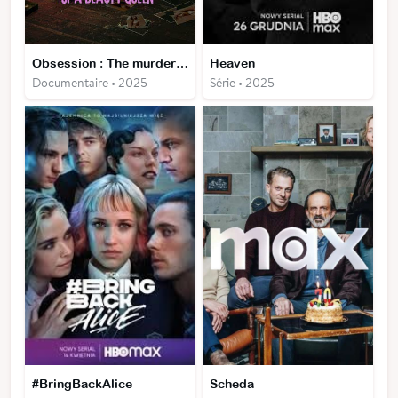
Obsession : The murder of a beauty queen
Heaven
Documentaire • 2025
Série • 2025
#BringBackAlice
Scheda