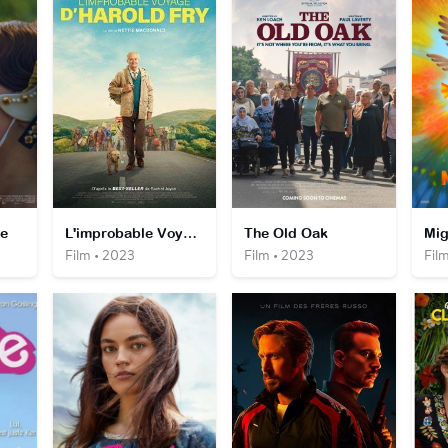
ne
L'improbable Voyage d'Harold Fry
The Old Oak
Mig
Film • 2023
Film • 2023
Fil