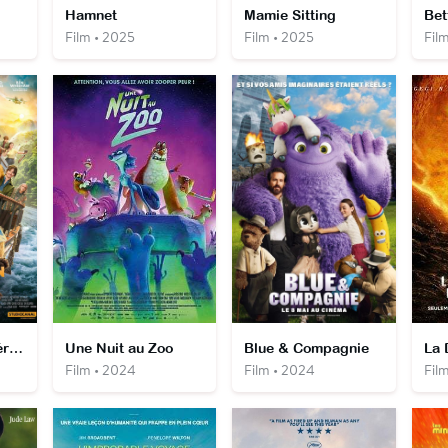
Hamnet
Mamie Sitting
Bet
Film • 2025
Film • 2025
Fil
Paddington au Pérou
Une Nuit au Zoo
Blue & Compagnie
Film • 2024
Film • 2024
Fil