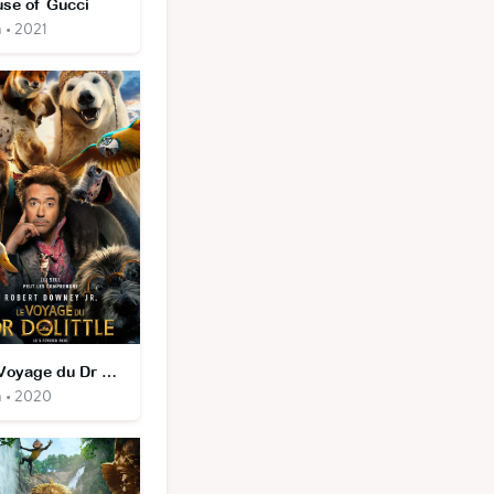
se of Gucci
 • 2021
Le Voyage du Dr Dolittle
m • 2020