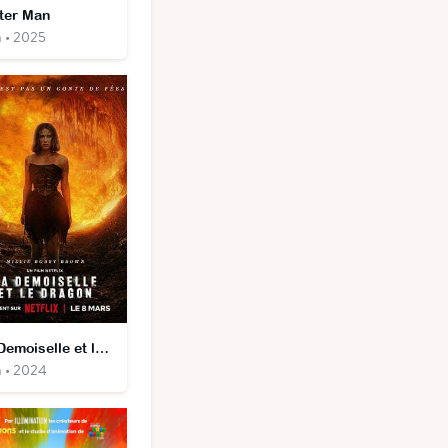
ter Man
m • 2025
La Demoiselle et le Dragon
m • 2024