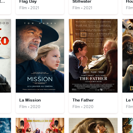
Les Animaux Fantastiques : les Secrets de Dumbledore
Flag Day
Stillwater
Hou
Film • 2021
Film • 2021
Film
La Mission
The Father
Film • 2020
Film • 2020
Fil