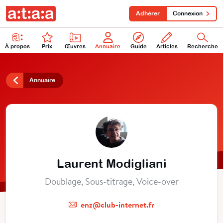
Adhérer
Connexion
À propos
Prix
Œuvres
Annuaire
Guide
Articles
Recherche
Annuaire
Laurent Modigliani
Doublage, Sous-titrage, Voice-over
enz@club-internet.fr