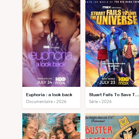
Euphoria : a look back
Stuart Fails To Save The Univer
Documentaire • 2026
Série • 2026