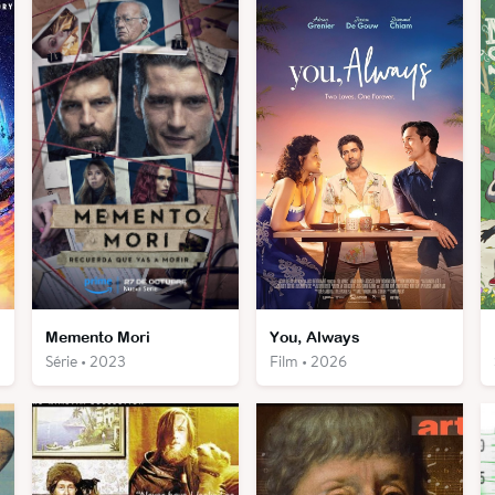
se
Memento Mori
You, Always
Série • 2023
Film • 2026