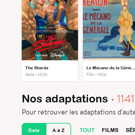
The Shards
Le Mécano de la Généra
Série • 2026
Film • 1926
•
114
Nos adaptations
Pour retrouver les adaptations d'aut
TOUT
FILMS
SÉ
Date
A à Z