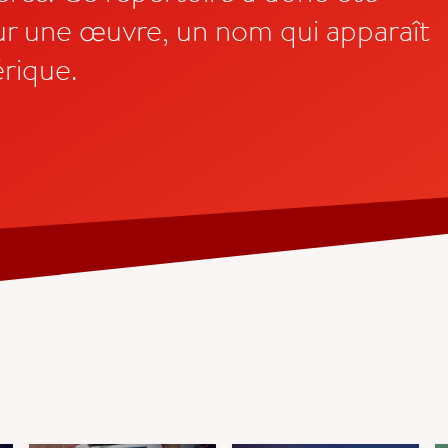
r une œuvre, un nom qui apparaît
érique.