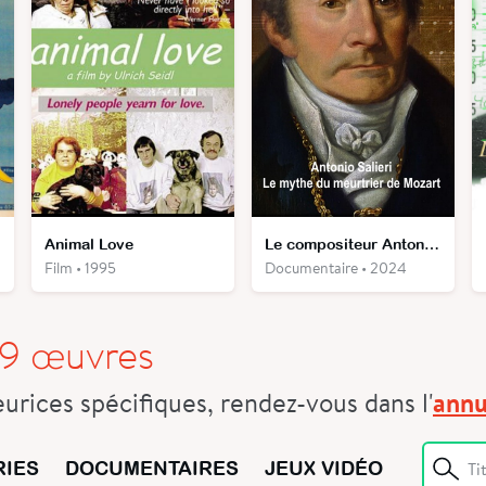
le
Animal Love
Le compositeur Antonio Salieri - Le mythe du meurtrier de Mozart
Film • 1995
Documentaire • 2024
19
œuvres
eurices spécifiques, rendez-vous dans l'
annu
RIES
DOCUMENTAIRES
JEUX VIDÉO