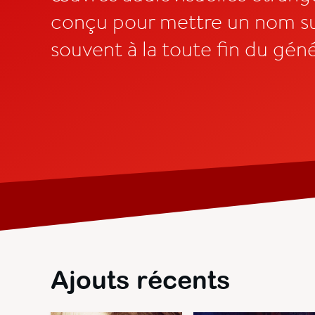
conçu pour mettre un nom su
souvent à la toute fin du gén
Ajouts récents