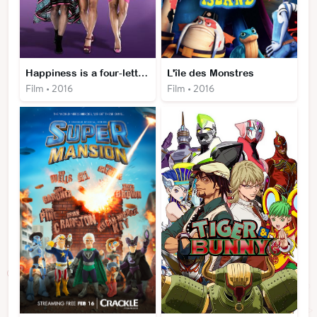
Happiness is a four-letter word
L'île des Monstres
Film • 2016
Film • 2016