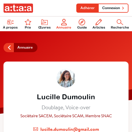
Adhérer
Connexion
À propos
Prix
Œuvres
Annuaire
Guide
Articles
Recherche
Annuaire
Lucille Dumoulin
Doublage, Voice-over
Sociétaire SACEM, Sociétaire SCAM, Membre SNAC
lucille.dumoulin@gmail.com