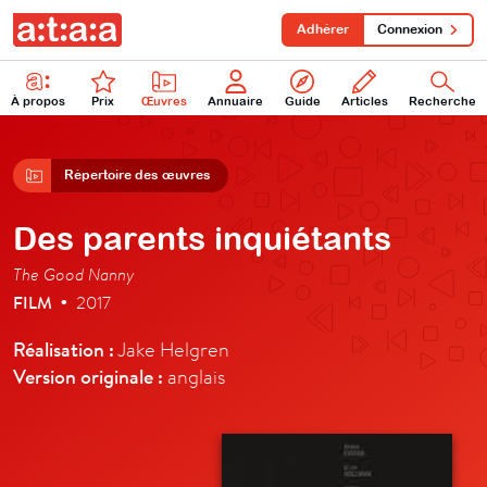
Adhérer
Connexion
À propos
Prix
Œuvres
Annuaire
Guide
Articles
Recherche
Répertoire des œuvres
Des parents inquiétants
The Good Nanny
FILM
2017
•
Réalisation :
Jake Helgren
Version originale :
anglais