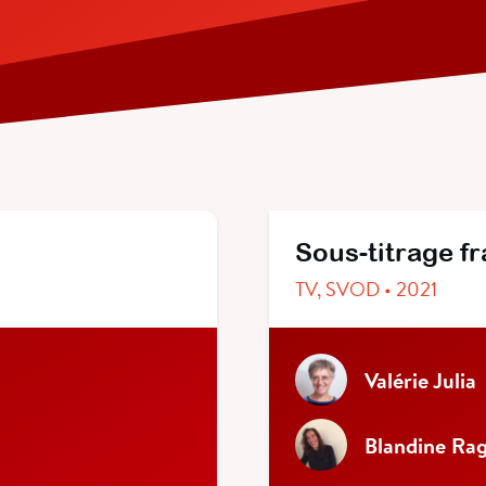
Sous-titrage f
TV, SVOD • 2021
Valérie Julia
Blandine Ra