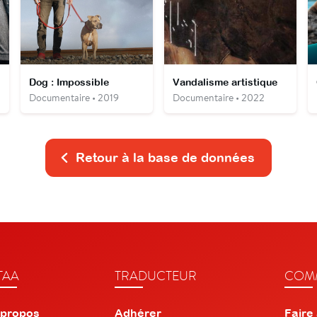
Dog : Impossible
Vandalisme artistique
Documentaire • 2019
Documentaire • 2022
Retour à la base de données
TAA
TRADUCTEUR
COMM
 propos
Adhérer
Faire