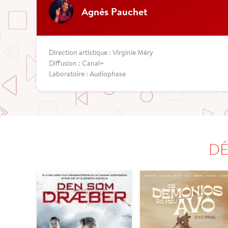
Agnès Pauchet
Direction artistique : Virginie Méry
Diffusion : Canal+
Laboratoire : Audiophase
DÉ