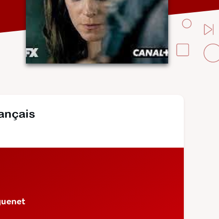
rançais
guenet