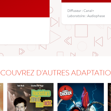
Diffuseur : Canal+
Laboratoire : Audiophase
COUVREZ D'AUTRES ADAPTATI