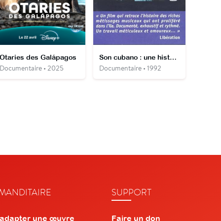
Otaries des Galápagos
Son cubano : une histoire de la musique cubaine
Documentaire • 2025
Documentaire • 1992
ANDITAIRE
SUPPORT
 adapter une œuvre
Faire un don