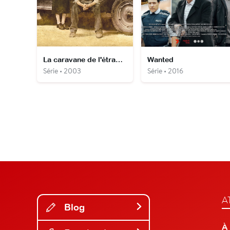
La caravane de l'étrange
Wanted
Série • 2003
Série • 2016
A
Blog
À