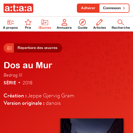
Adhérer
Connexion
À propos
Prix
Œuvres
Annuaire
Guide
Articles
Recherche
Répertoire des œuvres
Dos au Mur
Bedrag III
SÉRIE
2018
•
Création :
Jeppe Gjervig Gram
Version originale :
danois