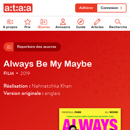
Adhérer
Connexion
À propos
Prix
Œuvres
Annuaire
Guide
Articles
Recherche
Répertoire des œuvres
Always Be My Maybe
FILM
2019
•
Réalisation :
Nahnatchka Khan
Version originale :
anglais