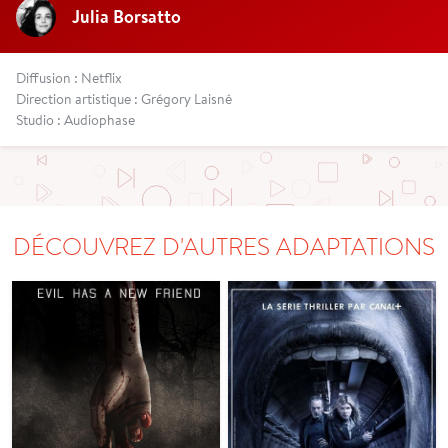
Julia Borsatto
Diffusion : Netflix
Direction artistique : Grégory Laisné
Studio : Audiophase
DÉCOUVREZ D'AUTRES ADAPTATIONS