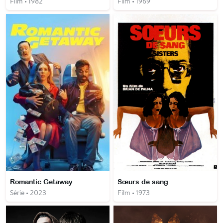
Film • 1982
Film • 1969
Romantic Getaway
Sœurs de sang
Série • 2023
Film • 1973