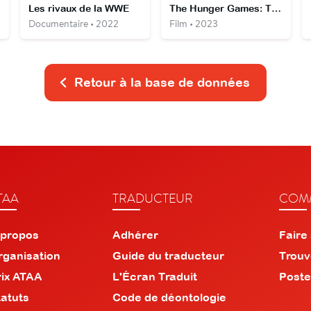
Les rivaux de la WWE
The Hunger Games: The Ballad of Songbirds and Snakes
Documentaire • 2022
Film • 2023
Retour à la base de données
TAA
TRADUCTEUR
COMM
 propos
Adhérer
Faire
rganisation
Guide du traducteur
Trouv
rix ATAA
L'Écran Traduit
Poste
tatuts
Code de déontologie