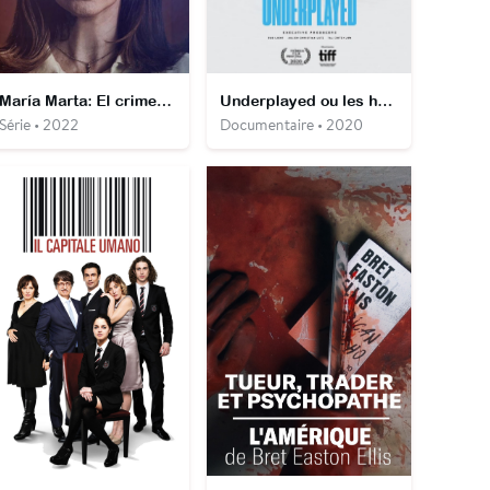
María Marta: El crimen del country
Underplayed ou les héroïnes du dancefloor
Série • 2022
Documentaire • 2020