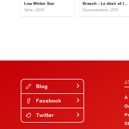
Low Winter Sun
Brasch – Le désir et la peur
Série • 2013
Documentaire • 2011
A
Blog
À
Facebook
O
Twitter
P
S